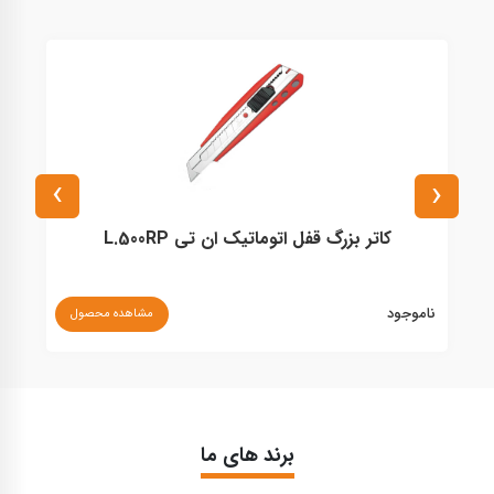
›
‹
کاتر بزرگ قفل اتوماتیک ان تی L.500RP
ناموجود
نا
مشاهده محصول
برند های ما