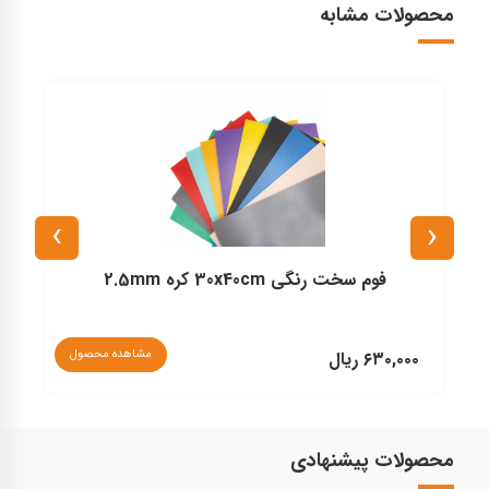
محصولات مشابه
›
‹
فوم سخت رنگی 30x40cm کره 2.5mm
مشاهده محصول
۶۳۰,۰۰۰ ریال
۰
محصولات پیشنهادی