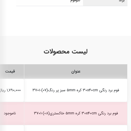
برند
نئوفوم
لیست محصولات
عنوان
قیمت
فوم برد رنگی 30x40cm کره 5mm سبز پر رنگ(07)-3701
۱,۷۹۰,۰۰۰ ریال
فوم برد رنگی 30x40cm کره 5mm خاکستری(08)-3701
ناموجود