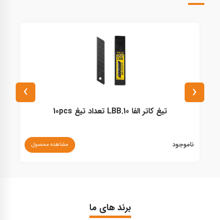
›
‹
تیغ کاتر الفا LBB.10 تعداد تیغ 10pcs
ناموجود
نا
مشاهده محصول
برند های ما