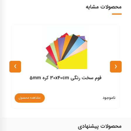
محصولات مشابه
›
‹
فوم سخت رنگی 30x40cm کره 5mm
ناموجود
مشاهده محصول
۰
محصولات پیشنهادی