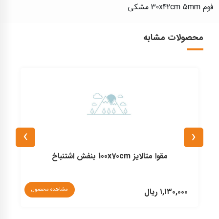
فوم 30x42cm 5mm مشکی
محصولات مشابه
›
‹
مقوا متالایز 100x70cm بنفش اشتنباخ
نا
مشاهده محصول
۱,۱۳۰,۰۰۰ ریال