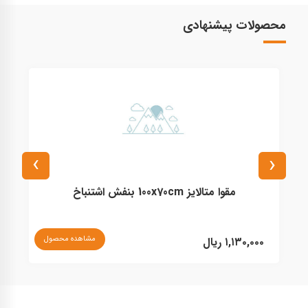
محصولات پیشنهادی
›
‹
مقوا متالایز 100x70cm بنفش اشتنباخ
نا
مشاهده محصول
۱,۱۳۰,۰۰۰ ریال