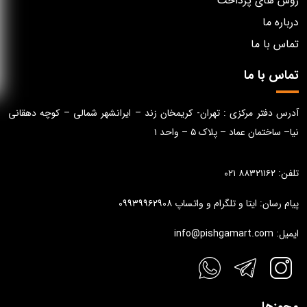
روش های پرداخت
درباره ما
تماس با ما
تماس با ما
آدرس دفتر مرکزی : تهران- کریمخان زند – ایرانشهر شمالی – کوچه دهقانی
نیا– ساختمان عماد – پلاک ۵ – واحد ۱
تلفن: ۸۸۳۲۱۱۶۲ ۰۲۱
پیام رسان: ایتا و تلگرام و واتساپ ۰۹۹۳۹۹۶۲۹۰۸
ایمیل: info@pishgamart.com