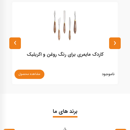
›
‹
کاردک مایمری برای رنگ روغن و اکریلیک
ناموجود
نا
مشاهده محصول
برند های ما