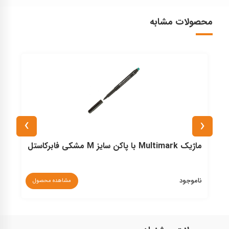
محصولات مشابه
›
‹
ماژیک Multimark با پاکن سایز M مشکی فابرکاستل
ناموجود
مشاهده محصول
۰