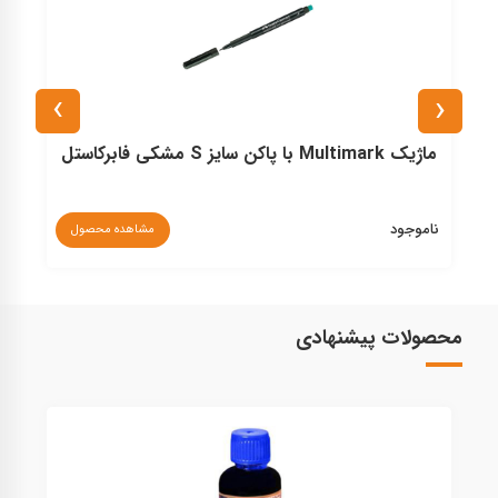
›
‹
ماژیک Multimark با پاکن سایز S مشکی فابرکاستل
ناموجود
مشاهده محصول
۰
محصولات پیشنهادی