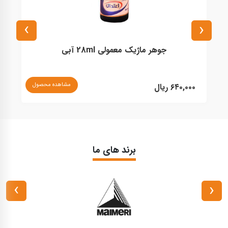
›
‹
جوهر ماژیک معمولی 28ml آبی
مشاهده محصول
۶۴۰,۰۰۰ ریال
۰
برند های ما
›
‹