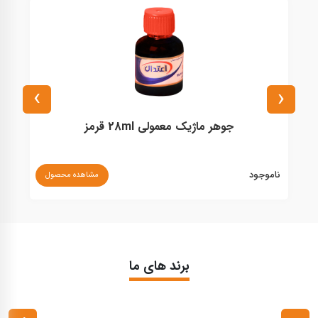
›
‹
جوهر ماژیک معمولی 28ml قرمز
ناموجود
مشاهده محصول
۰
برند های ما