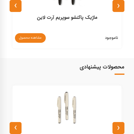
›
‹
ماژیک پاکنشو سوپریم آرت لاین
ناموجود
مشاهده محصول
۰
محصولات پیشنهادی
›
‹