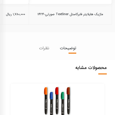
ماژیک هایلایتر فابرکاستل Textliner صورتی-1424
۱,۷۸۰,۰۰۰ ریال
توضیحات
نظرات
محصولات مشابه