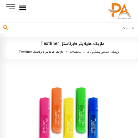
دکمه جستجو
جستجو
برای:
ماژیک هایلایتر فابرکاستل Textliner
فروشگاه اینترنتی پیشگام آرت
/
محصولات
/
ماژیک هایلایتر فابرکاستل Textliner