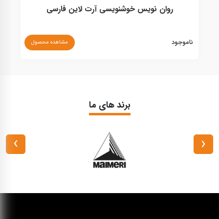
روان نويس خوشنویسی آرت لاين فارسی
ناموجود
نا
مشاهده محصول
برند های ما
›
‹