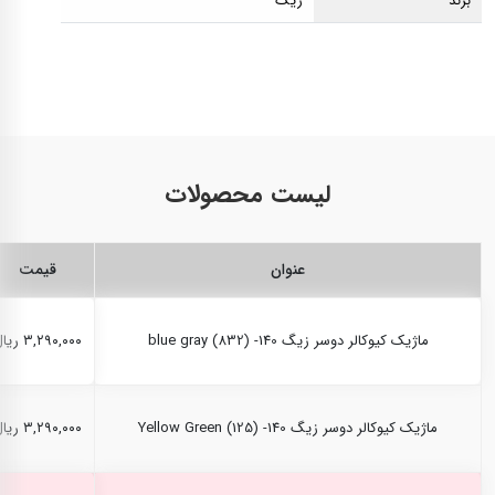
برند
زیگ
لیست محصولات
عنوان
قیمت
ماژیک کیوکالر دوسر زیگ blue gray (832) -140
۳,۲۹۰,۰۰۰ ریال
ماژیک کیوکالر دوسر زیگ Yellow Green (125) -140
۳,۲۹۰,۰۰۰ ریال