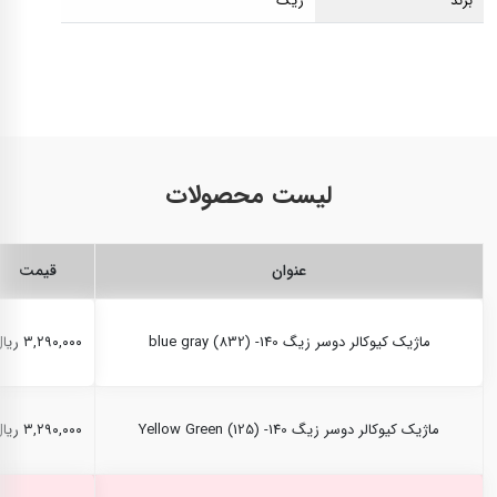
برند
زیگ
لیست محصولات
عنوان
قیمت
ماژیک کیوکالر دوسر زیگ blue gray (832) -140
۳,۲۹۰,۰۰۰ ریال
ماژیک کیوکالر دوسر زیگ Yellow Green (125) -140
۳,۲۹۰,۰۰۰ ریال