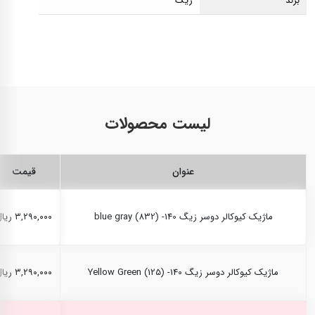
برند
زیگ
لیست محصولات
عنوان
قیمت
ماژیک کیوکالر دوسر زیگ blue gray (832) -140
۳,۲۹۰,۰۰۰ ریال
ماژیک کیوکالر دوسر زیگ Yellow Green (125) -140
۳,۲۹۰,۰۰۰ ریال