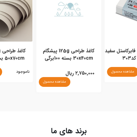
کاغذ طراحی 125g پیشگام
کاغذ طراحی 75g پیشگام
50x70cm بسته 50برگی
A3 سفید 100برگی
ناموجود
مشاهده محصول
۰
۱,۴۱۰,۰۰۰ ریال
مشاهده محصول
برند های ما