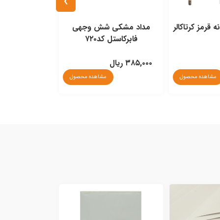
›
 شش وجهی
مداد قرمز شش وجهی فابرکاستل
کد۷۲۰
کد۷۲۱
کوه نور کد4381 بسته 6عددی
ناموجود
ناموجود
مشاهده محصول
مشاهده محصول