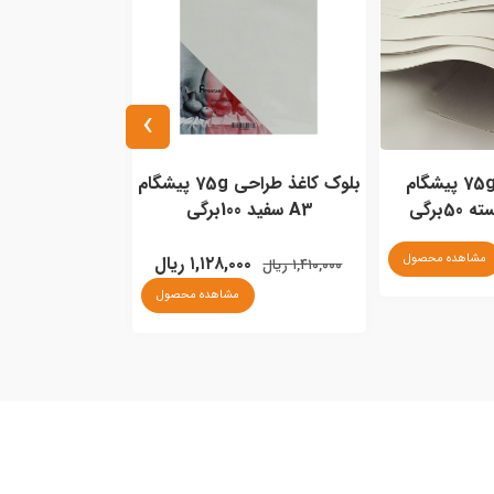
›
بلوک کاغذ طراحی 75g پیشگام
دفترچه طراحی اشتنباخ A3 سفید
25برگی
تومبو ER-AE
۱,۱۲۸,۰۰ ریال
۲,۳۸۰,۰۰۰ ریال
۱,۴۰۰,۰۰۰ ریال
مشاهده محصول
مشاهده محصول