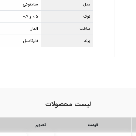
مدل
مدادنوکی
نوک
۰.۵ و ۰.۷
ساخت
آلمان
برند
فابرکاستل
لیست محصولات
قیمت
تصویر