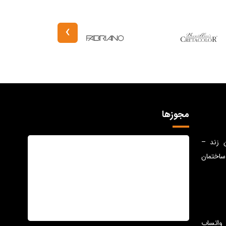
›
مجوزها
ن زند –
ساختمان
واتساپ