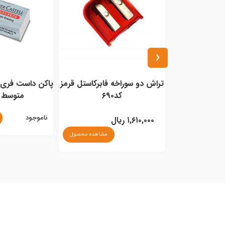
‹
فابرکاستل قرمز
پاکن داست فری فابرکاستل سفید
متوسط کد۳۰۳
30x40cm بسته 100برگی
ناموجود
مشاهده محصول
۲,۷۵۰,۰۰۰ ریال
مشاهده محصول