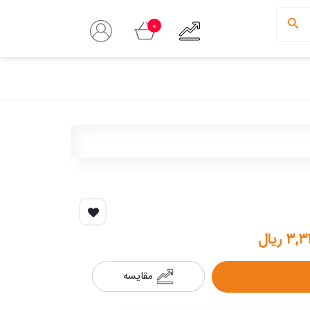
0
 ریال
مقایسه