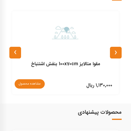
›
‹
مقوا متالایز 100x70cm بنفش اشتنباخ
نا
مشاهده محصول
۱,۱۳۰,۰۰۰ ریال
محصولات پیشنهادی