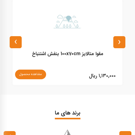
›
‹
مقوا متالایز 100x70cm بنفش اشتنباخ
نا
مشاهده محصول
۱,۱۳۰,۰۰۰ ریال
برند های ما