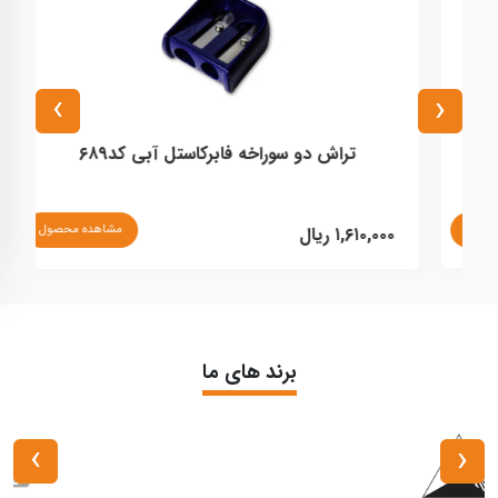
›
‹
تراش دو سوراخه فابرکاستل آبی کد۶۸۹
نا
مشاهده محصول
۱,۶۱۰,۰۰۰ ریال
برند های ما
›
‹