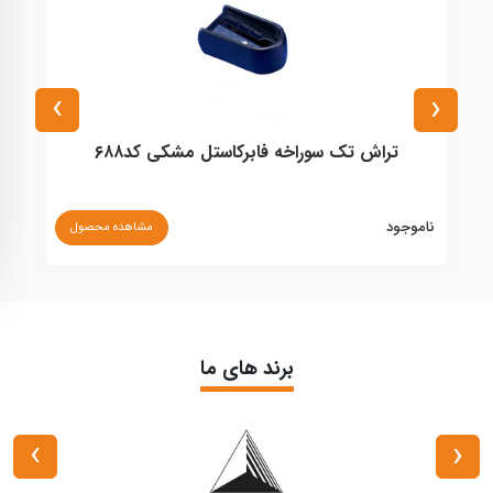
›
‹
تراش تک سوراخه فابرکاستل مشکی کد۶۸۸
ناموجود
مشاهده محصول
۰
برند های ما
›
‹