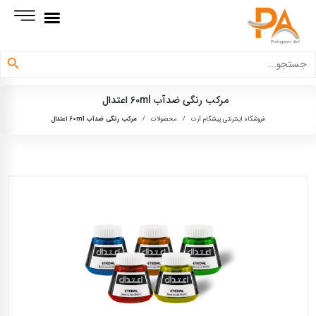
دکمه جستجو
جستجو
برای:
مرکب رنگی ضدآب 60ml اعتدال
فروشگاه اینترنتی پیشگام آرت
/
محصولات
/
مرکب رنگی ضدآب 60ml اعتدال