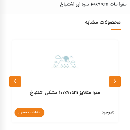
مقوا مات 100x70cm نقره ای اشتنباخ
محصولات مشابه
›
‹
مقوا متالایز 100x70cm مشکی اشتنباخ
ناموجود
مشاهده محصول
۰