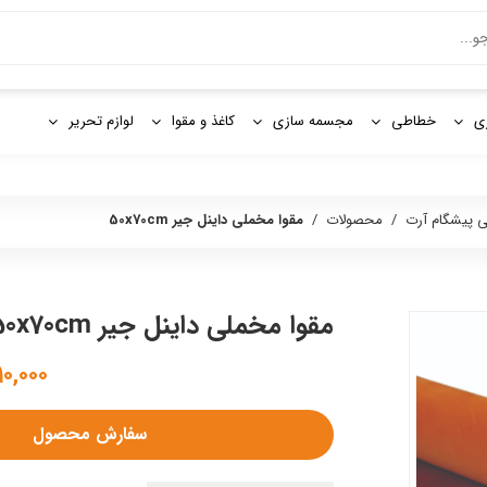
و
ی
خطاطی
مجسمه سازی
کاغذ و مقوا
لوازم تحریر
تی پیشگام آرت
/
محصولات
/
مقوا مخملی داینل جیر 50x70cm
مقوا مخملی داینل جیر 50x70cm
۲,۳۱۰,۰۰۰
سفارش محصول