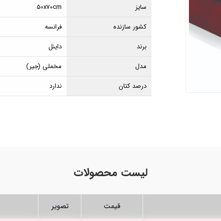
سایز
50x70cm
کشور سازنده
فرانسه
برند
داینل
مدل
مخملی (جیر)
درصد کتان
ندارد
لیست محصولات
قیمت
تصویر