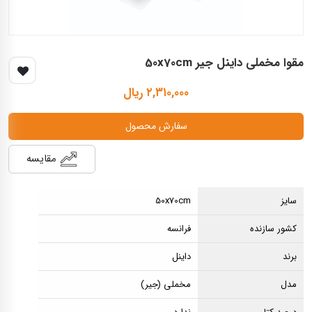
مقوا مخملی داینل جیر 50x70cm
۲,۳۱۰,۰۰۰ ریال
سفارش محصول
مقایسه
سایز
50x70cm
کشور سازنده
فرانسه
برند
داینل
مدل
مخملی (جیر)