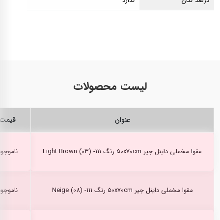
درصد کتان
ندارد
لیست محصولات
عنوان
قیمت
مقوا مخملی داینل جیر 50x70cm رنگ Light Brown (03) -111
ناموجود
مقوا مخملی داینل جیر 50x70cm رنگ Neige (08) -111
ناموجود