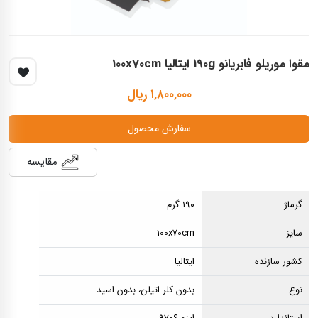
مقوا موریلو فابریانو 190g ایتالیا 100x70cm
۱,۸۰۰,۰۰۰ ریال
سفارش محصول
مقایسه
گرماژ
۱۹۰ گرم
سایز
100x70cm
کشور سازنده
ایتالیا
نوع
بدون کلر اتیلن، بدون اسید