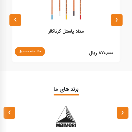
›
‹
مداد پاستل کرتاکالر
نا
مشاهده محصول
۸۷۰,۰۰۰ ریال
برند های ما
›
‹