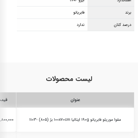
استاندارد
ایزو ۹۷۰۶
برند
فابریانو
درصد کتان
ندارد
لیست محصولات
عنوان
قیم
مقوا موریلو فابریانو 190g ایتالیا 100x70cm بژ (805) -1103
۱,۸۰۰,۰۰۰ ریال