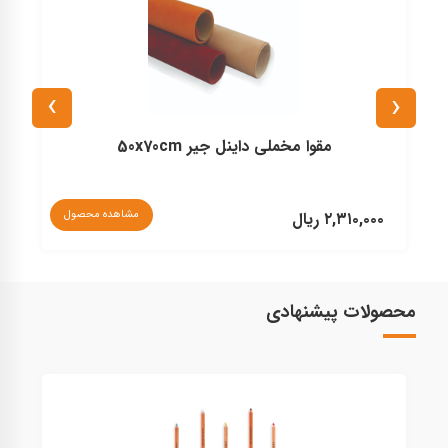
›
‹
مقوا مخملی داینل جیر 50x70cm
مشاهده محصول
۲,۳۱۰,۰۰۰ ریال
۰
محصولات پیشنهادی