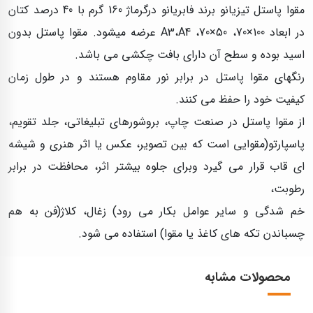
مقوا پاستل تیزیانو برند فابریانو درگرماژ 160 گرم با 40 درصد کتان
در ابعاد 100×70، 50×70، A3،A4 عرضه میشود. مقوا پاستل بدون
اسید بوده و سطح آن دارای بافت چکشی می باشد.
رنگهای مقوا پاستل در برابر نور مقاوم هستند و در طول زمان
کیفیت خود را حفظ می کنند.
از مقوا پاستل در صنعت چاپ، بروشورهای تبلیغاتی، جلد تقویم،
پاسپارتو(مقوایی است که بین تصویر، عکس یا اثر هنری و شیشه
ای قاب قرار می گیرد وبرای جلوه بیشتر اثر، محافظت در برابر
رطوبت،
خم شدگی و سایر عوامل بکار می رود) زغال، کلاژ(فن به هم
چسباندن تکه های کاغذ یا مقوا) استفاده می شود.
محصولات مشابه