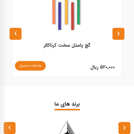
›
‹
گچ پاستل سخت کرتاکالر
نا
مشاهده محصول
۵۲۰,۰۰۰ ریال
برند های ما
›
‹