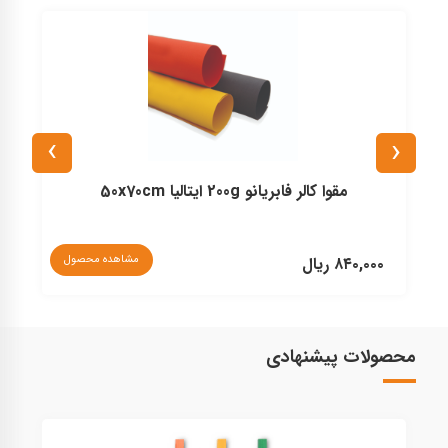
›
‹
مقوا کالر فابریانو 200g ایتالیا 50x70cm
مشاهده محصول
۸۴۰,۰۰۰ ریال
۰
محصولات پیشنهادی