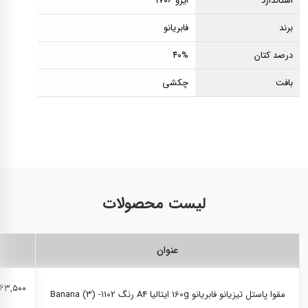
استاندارد
ایزو ۹۷۰۶
برند
فابریانو
درصد کتان
۴۰%
بافت
چکشی
لیست محصولات
عنوان
۲۶۳,۵۰۰ ری
مقوا پاستل تیزیانو فابریانو 160g ایتالیا A4 رنگ Banana (3) -1102