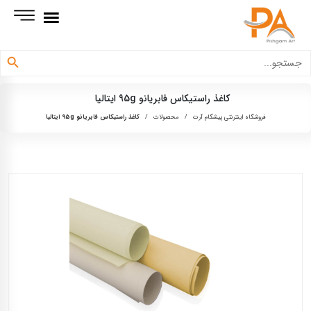
دکمه جستجو
جستجو
برای:
کاغذ راستیکاس فابریانو 95g ایتالیا
فروشگاه اینترنتی پیشگام آرت
/
محصولات
/
کاغذ راستیکاس فابریانو 95g ایتالیا