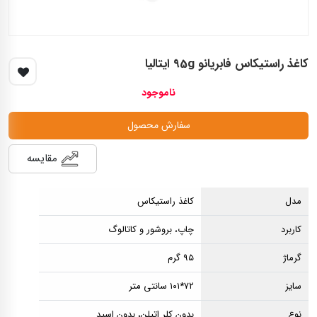
کاغذ راستیکاس فابریانو 95g ایتالیا
ناموجود
سفارش محصول
مقایسه
مدل
کاغذ راستیکاس
کاربرد
چاپ، بروشور و کاتالوگ
گرماژ
۹۵ گرم
سایز
۷۲*۱۰۱ سانتی متر
نوع
بدون کلر اتیلن، بدون اسید