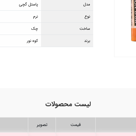
مدل
پاستل گچی
نوع
نرم
ساخت
چک
برند
کوه نور
لیست محصولات
قیمت
تصویر