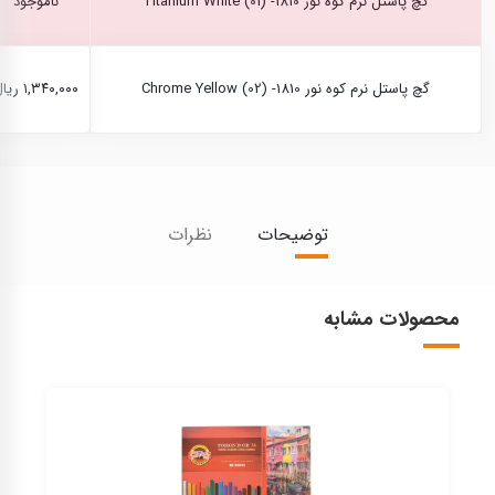
گچ پاستل نرم کوه نور Titanium White (01) -1810
ناموجود
گچ پاستل نرم کوه نور Chrome Yellow (02) -1810
۱,۳۴۰,۰۰۰ ریال
توضیحات
نظرات
محصولات مشابه