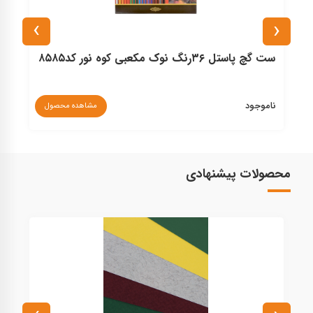
›
‹
ست گچ پاستل ۳۶رنگ کرتاکالر کد۴۸۰۳۶
ناموجود
مشاهده محصول
مشاهده م
محصولات پیشنهادی