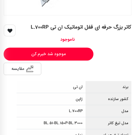
کاتر بزرگ حرفه ای قفل اتوماتیک ان تی L.700RP
ناموجود
موجود شد خبرم کن
مقایسه
برند
ان تی
کشور سازنده
ژاپن
مدل
L.700RP
مدل تیغ کاتر
BL.51-BL.150P-BL.3000