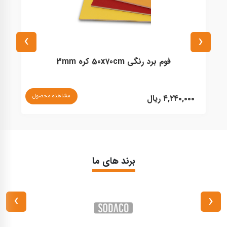
›
‹
فوم برد رنگی 50x70cm کره 3mm
نا
مشاهده محصول
۴,۲۴۰,۰۰۰ ریال
برند های ما
›
‹