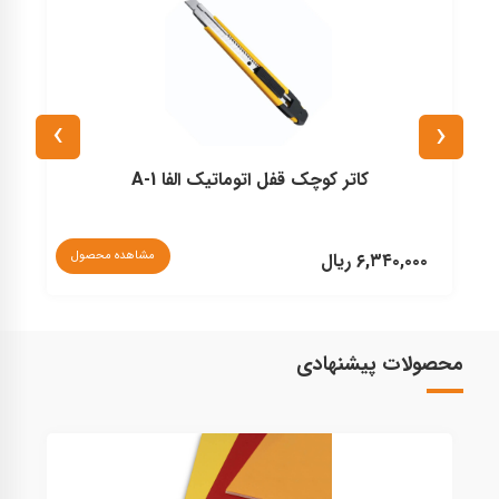
›
‹
کاتر کوچک قفل اتوماتیک الفا A-1
نا
مشاهده محصول
۶,۳۴۰,۰۰۰ ریال
محصولات پیشنهادی