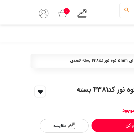
0
ته 6عددی
مغز اتود طراحی نقره ای 5mm کوه نور کد4381 بسته
موجود
مقایسه
 کن