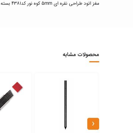
مغز اتود طراحی نقره ای 5mm کوه نور کد4381 بسته 6عددی
محصولات مشابه
‹