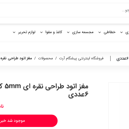
و
ی
خطاطی
مجسمه سازی
کاغذ و مقوا
لوازم تحریر
فروشگاه اینترنتی پیشگام آرت
/
محصولات
/
مغز اتود طراحی نقره ای 5mm کوه نور کد4381 بس
6عددی
نا
موجود شد خبرم