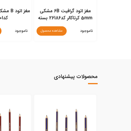
فیت نرم مشکی
مغز اتود گرافیت 6B مشکی
5mm کرتاکالر کد26001 بسته
5mm کرتاکالر کد26186 بسته
کد22001
6عددی
ناموجود
ناموجود
مشاهده محصول
مشاهده محصول
محصولات پیشنهادی