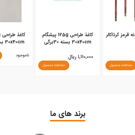
 قرمز کرتاکالر
کاغذ طراحی 125g پیشگام
30x40cm بسته 30برگی
30x40cm بسته 100برگی
ناموجود
۱,۱۱۰,۰۰۰ ریال
مشاهده محصول
مشاهده محصول
برند های ما