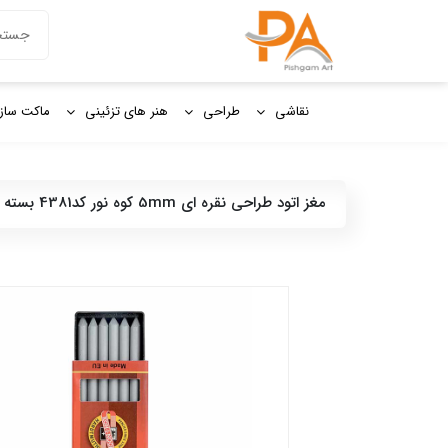
دکمه جستج
جستجو
برای:
نقاشی
طراحی
هنر های تزئینی
ماکت ساز
مغز اتود طراحی نقره ای 5mm کوه نور کد4381 بسته 6عددی