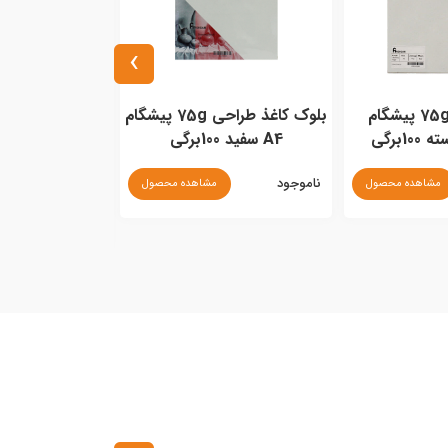
›
کاغذ طراحی 75g پیشگام
بلوک کاغذ طراحی 75g پیشگام
A4 سفید 100برگی
25برگی
ناموجود
مشاهده محصول
مشاهده محصول
۲,۳۸۰,۰۰۰ ریال