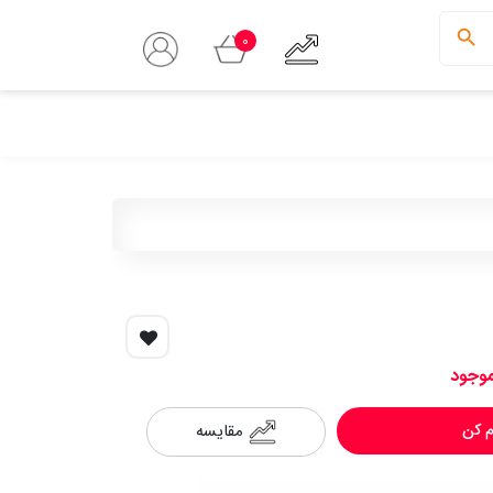
0
موجود
مقایسه
 کن