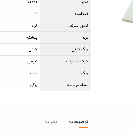
سایز
50x70
ضخامت
۳
کشور سازنده
کره
برند
پیشگام
رنگ کارتن
خاکی
کارخانه سازنده
نئوفوم
رنگ
سفید
تعداد در واحد
برگی
توضیحات
نظرات