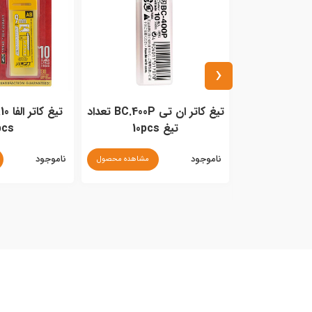
‹
اتوماتیک الفا
تیغ کاتر ان تی BC.400P تعداد
SV
تیغ 10pcs
pcs
ناموجود
ناموجود
مشاهده محصول
مشاهده محصول