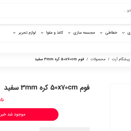
و
ی
خطاطی
مجسمه سازی
کاغذ و مقوا
لوازم تحریر
 پیشگام آرت
/
محصولات
/
فوم 50x70cm کره 3mm سفید
فوم 50x70cm کره 3mm سفید
نا
موجود شد خبرم