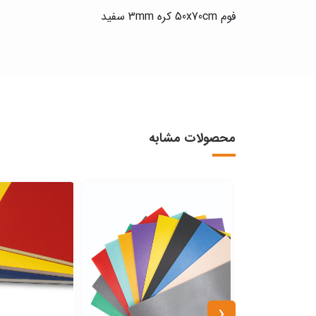
فوم 50x70cm کره 3mm سفید
محصولات مشابه
‹