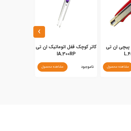
›
 پیچی ان تی
کاتر کوچک قفل اتوماتیک ان تی
کاتر قلمی ان تی P
IA.300RP
L.
ناموجود
ناموجود
مشاهده محصول
مشاهده محصول