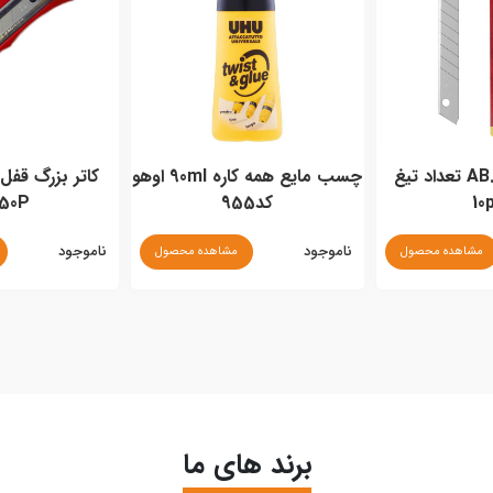
تیغ کاتر الفا AB.10 تعداد تیغ
چسب مایع همه کاره 90ml اوهو
کاتر بزرگ قفل
10
کد955
450P
ناموجود
ناموجود
مشاهده محصول
مشاهده محصول
برند های ما