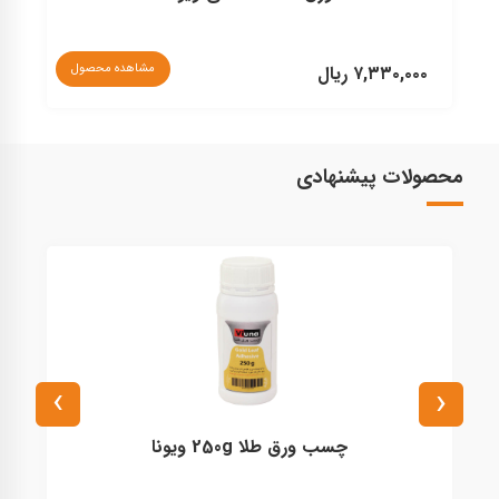
مشاهده محصول
۷,۳۳۰,۰۰۰ ریال
۰
محصولات پیشنهادی
›
‹
چسب ورق طلا 250g ویونا