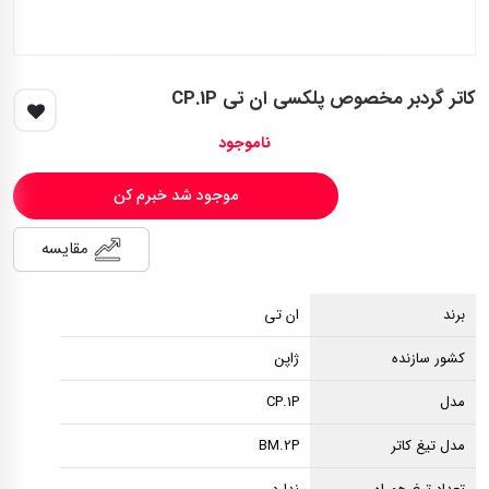
کاتر گردبر مخصوص پلکسی ان تی CP.1P
ناموجود
موجود شد خبرم کن
مقایسه
برند
ان تی
کشور سازنده
ژاپن
مدل
CP.1P
مدل تیغ کاتر
BM.2P