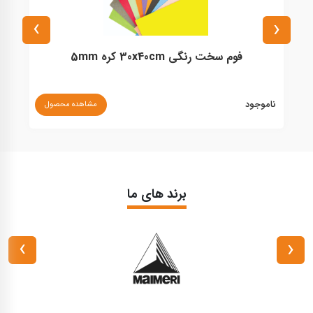
›
‹
فوم سخت رنگی 30x40cm کره 5mm
ناموجود
مشاهده محصول
۰
برند های ما
›
‹