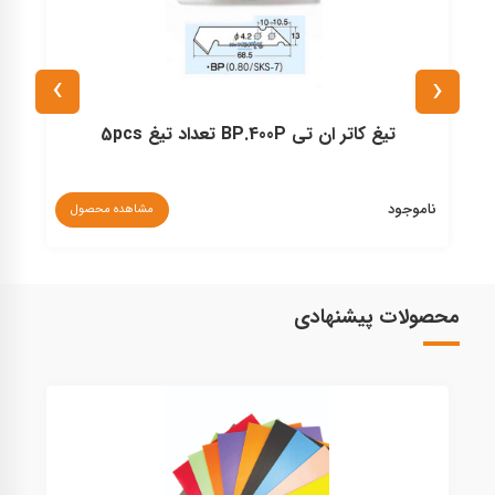
›
‹
تیغ کاتر ان تی BP.400P تعداد تیغ 5pcs
ناموجود
مشاهده محصول
۰
محصولات پیشنهادی