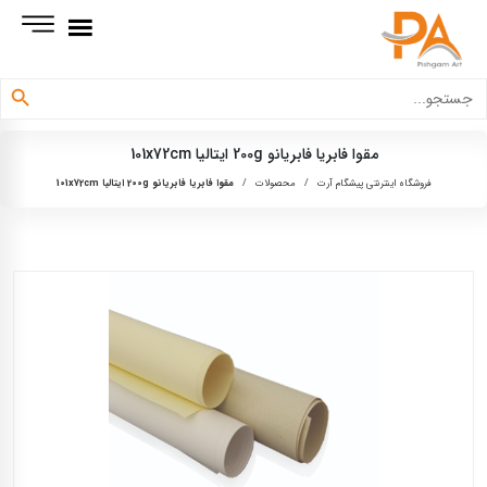
دکمه جستجو
جستجو
برای:
مقوا فابریا فابریانو 200g ایتالیا 101x72cm
فروشگاه اینترنتی پیشگام آرت
/
محصولات
/
مقوا فابریا فابریانو 200g ایتالیا 101x72cm