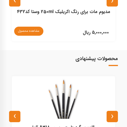
›
‹
مدیوم مات برای رنگ اکریلیک 250ml وستا کد432
مشاهده محصول
۵,۰۰۰,۰۰۰ ریال
۰
محصولات پیشنهادی
›
‹