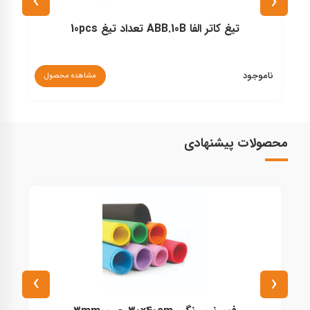
›
‹
تیغ کاتر الفا ABB.10B تعداد تیغ 10pcs
ناموجود
نا
مشاهده محصول
محصولات پیشنهادی
›
‹