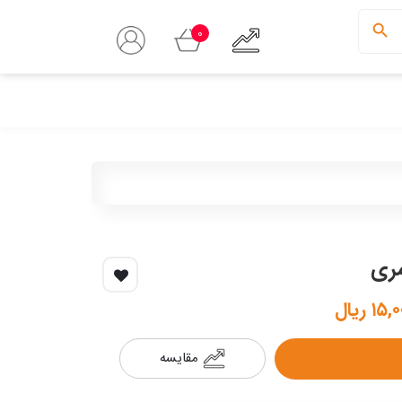
0
۱ ریال
مقایسه