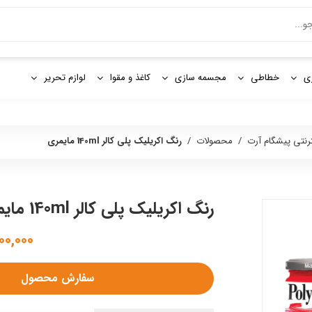
و
ی
خطاطی
مجسمه سازی
کاغذ و مقوا
لوازم تحریر
ترنتی پیشگام آرت
/
محصولات
/
رنگ اكريليک پلی كالر 140ml مايمری
رنگ اكريليک پلی كالر 140ml مايمری
۵,۰۰۰,۰۰۰
سفارش محصول