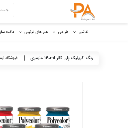
دکمه جستج
جستجو
برای:
نقاشی
طراحی
هنر های تزئینی
ماکت ساز
رنگ اكريليک پلی كالر 140ml مايمری
فروشگاه این