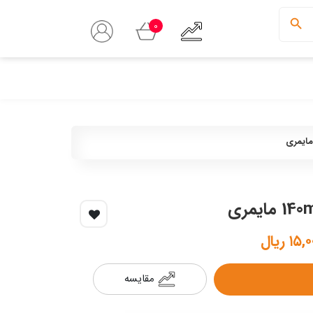
0
۱ ریال
مقایسه