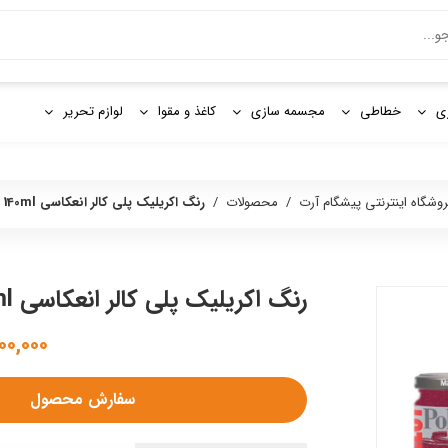
و
ی
خطاطی
مجسمه سازی
کاغذ و مقوا
لوازم تحریر
روشگاه اینترنتی پیشگام آرت
/
محصولات
/
رنگ اكريليک پلی كالر انعكاسی 140ml مايمری
رنگ اكريليک پلی كالر انعكاسی 140ml مايمری
۵,۰۰۰,۰۰۰
سفارش محصول