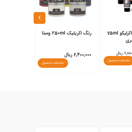
›
رنگ اكريليک اكرليكو 75ml
رنگ اكريليک 250ml وستا
ری
۶,۴۰۰,۰۰۰ ریال
مشاهده محصول
مشاهده محصول