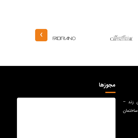
›
مجوزها
ن زند –
ساختمان